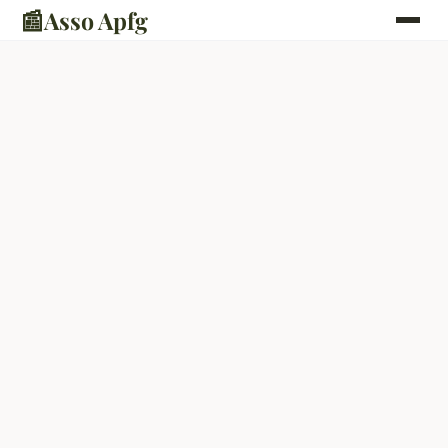
📰
Asso Apfg