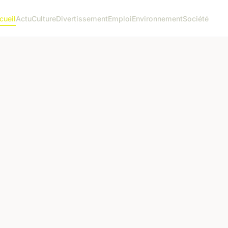
cueil
Actu
Culture
Divertissement
Emploi
Environnement
Société