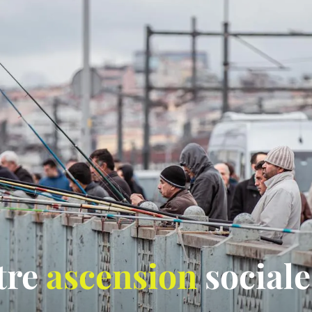
otre
ascension
sociale