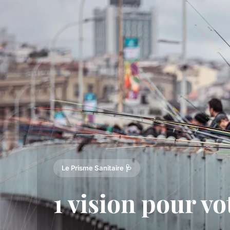
Le Prisme Sanitaire 🩺
1 vision pour v