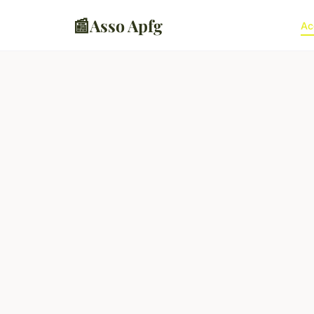
📰
Asso Apfg
Ac